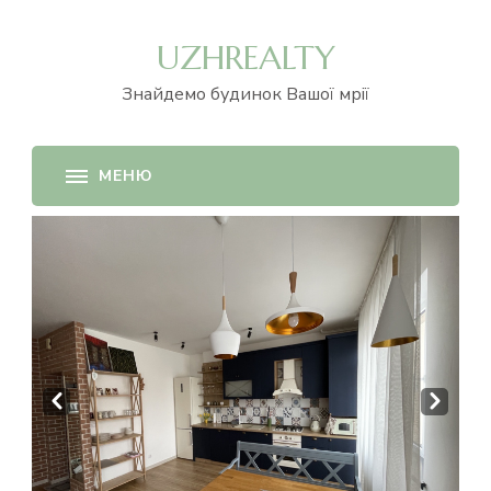
UZHREALTY
Знайдемо будинок Вашої мрії
Prev
Next