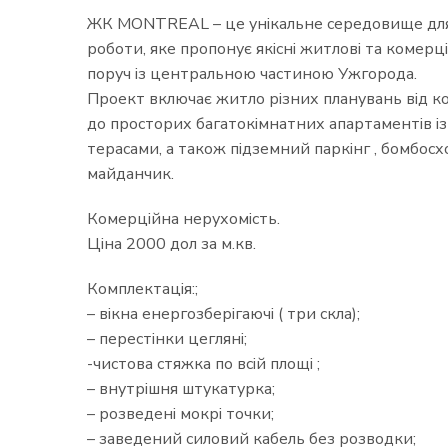
ЖК MONTREAL – це унікальне середовище для
роботи, яке пропонує якісні житлові та комерц
поруч із центральною частиною Ужгорода.
Проект включає житло різних планувань від к
до просторих багатокімнатних апартаментів і
терасами, а також підземний паркінг , бомбос
майданчик.
Комерційна нерухомість.
Ціна 2000 дол за м.кв.
Комплектація:;
– вікна енергозберігаючі ( три скла);
– перестінки цегляні;
-чистова стяжка по всій площі ;
– внутрішня штукатурка;
– розведені мокрі точки;
– заведений силовий кабель без розводки;