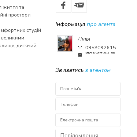
 життя та
ійні простори
Інформація
про агента
омфортних студій
з великими
Лілія
ховище, дитячий
0958092615
Зв'язатись
з агентом