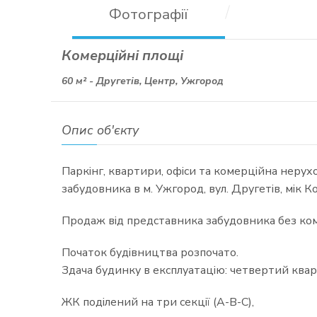
Фотографії
Комерційні площі
60 м² -
Другетів, Центр, Ужгород
Опис об'єкту
Паркінг, квартири, офіси та комерційна нерухо
забудовника в м. Ужгород, вул. Другетів, мік К
Продаж від представника забудовника без коміс
Початок будівництва розпочато.
Здача будинку в експлуатацію: четвертий квар
ЖК поділений на три секції (А-В-С),