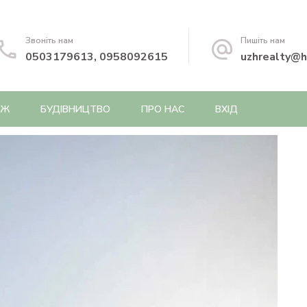
Звоніть нам
Пишіть нам
0503179613, 0958092615
uzhrealty@h
АЖ
БУДІВНИЦТВО
ПРО НАС
ВХІД