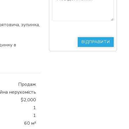
рятовича, зупинка,
динку в
Продаж
йна нерухомість
$2,000
1
1
60 м²