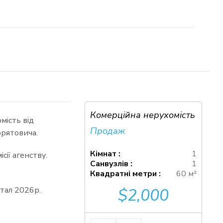
Комерційна нерухомість
мість від
Продаж
орятовича.
Кімнат :
1
ії агенству.
Санвузлів :
1
Квадратні метри :
60 м²
тал 2026р.
$2,000