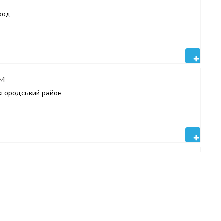
род
 M
жгородський район
р
д