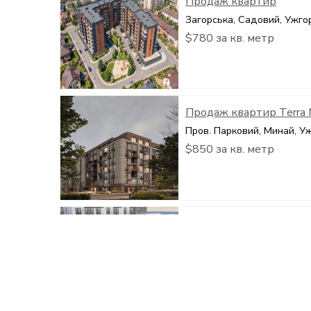
Продаж квартир
Загорська, Садовий, Ужго
$780 за кв. метр
Продаж квартир Terra
Пров. Парковий, Минай, У
$850 за кв. метр
Старт продажу кварти
Грибоєдова, БАМ, Ужгоро
$1,200 за кв. метр