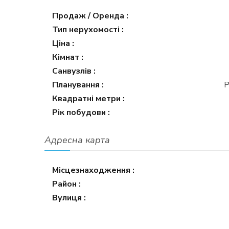
Продаж / Оренда :
Тип нерухомості :
Ціна :
Кімнат :
Санвузлів :
Планування :
Р
Квадратні метри :
Рік побудови :
Адресна карта
Місцезнаходження :
Район :
Вулиця :