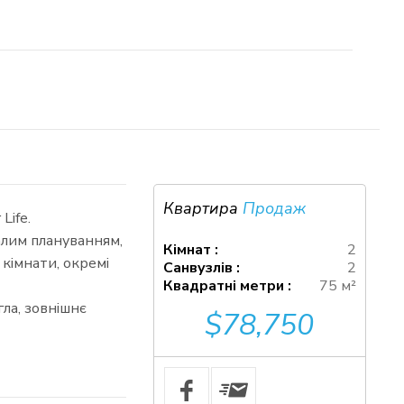
Квартира
Продаж
Life.
алим плануванням,
Кімнат :
2
 кімнати, окремі
Санвузлів :
2
Квадратні метри :
75 м²
гла, зовнішнє
$78,750