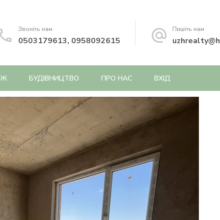
Звоніть нам
Пишіть нам
0503179613, 0958092615
uzhrealty@h
АЖ
БУДІВНИЦТВО
ПРО НАС
ВХІД