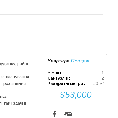
Квартира
Продаж
будинку, район
Кімнат :
1
го планування,
Санвузлів :
2
я, роздільний
Квадратні метри :
39 м²
$53,000
іка.
так і здачі в