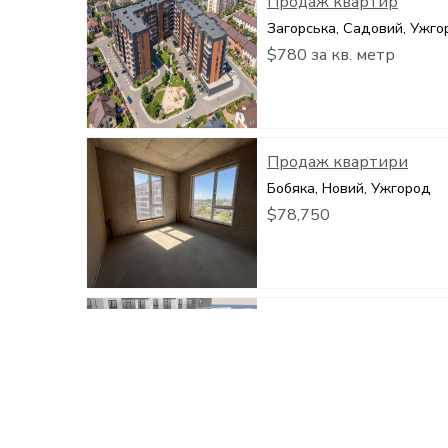
Продаж квартир
Загорська, Садовий, Ужго
$780 за кв. метр
Продаж квартири
Бобяка, Новий, Ужгород
$78,750
Старт продажу кварти
Грибоєдова, БАМ, Ужгоро
$1,200 за кв. метр