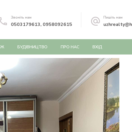
Звоніть нам
Пишіть нам
0503179613, 0958092615
uzhrealty@h
АЖ
БУДІВНИЦТВО
ПРО НАС
ВХІД