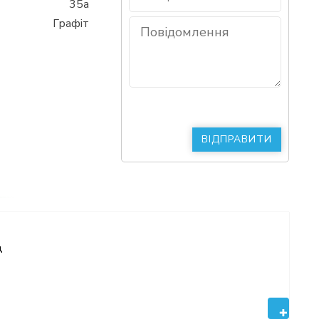
35а
Графіт
д