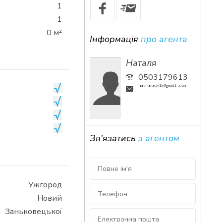
1
1
0 м²
Інформація
про агента
Наталя
0503179613
Зв'язатись
з агентом
Ужгород
Новий
Заньковецької