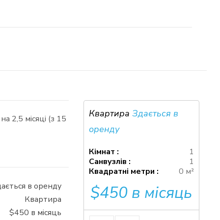
Квартира
Здається в
а 2,5 місяці (з 15
оренду
Кімнат :
1
Санвузлів :
1
Квадратні метри :
0 м²
ається в оренду
$450 в місяць
Квартира
$450 в місяць