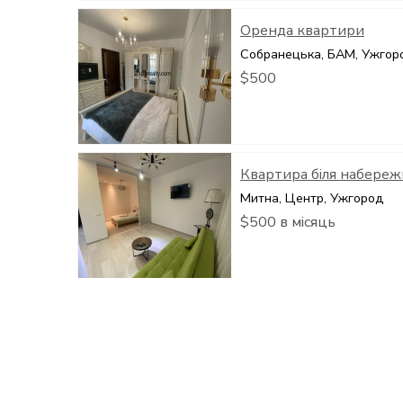
Оренда квартири
Собранецька, БАМ, Ужгор
$500
Квартира біля набереж
Митна, Центр, Ужгород
$500 в місяць
Квартира на набережн
Митна, Центр, Ужгород
$600