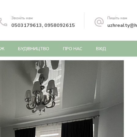
Звоніть нам
Пишіть нам
0503179613, 0958092615
uzhrealty@h
АЖ
БУДІВНИЦТВО
ПРО НАС
ВХІД