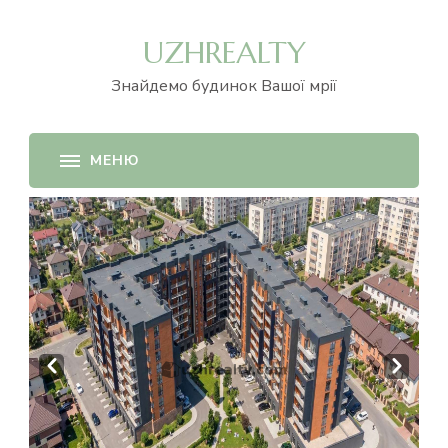
UZHREALTY
Знайдемо будинок Вашої мрії
Prev
Next