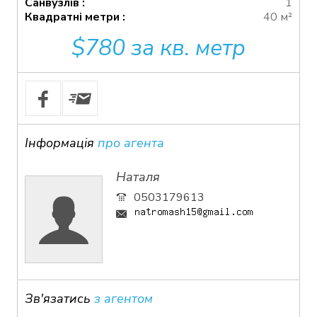
Санвузлів :
1
Квадратні метри :
40 м²
$780 за кв. метр
Інформація
про агента
Наталя
0503179613
Зв'язатись
з агентом