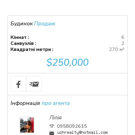
Будинок
Продаж
Кімнат :
6
Санвузлів :
2
Квадратні метри :
270 м²
$250,000
Інформація
про агента
Лілія
0958092615