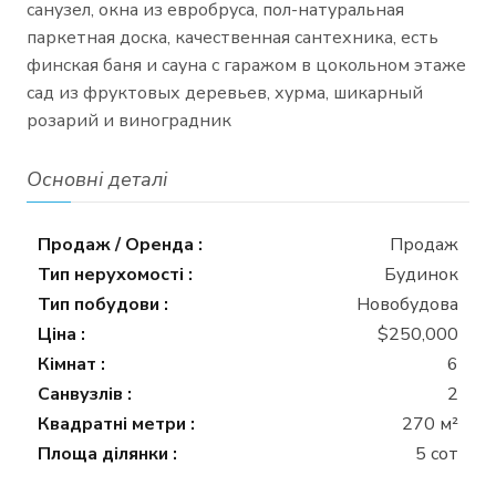
санузел, окна из евробруса, пол-натуральная
паркетная доска, качественная сантехника, есть
финская баня и сауна с гаражом в цокольном этаже
сад из фруктовых деревьев, хурма, шикарный
розарий и виноградник
Основні деталі
Продаж / Оренда :
Продаж
Тип нерухомості :
Будинок
Тип побудови :
Новобудова
Ціна :
$250,000
Кімнат :
6
Санвузлів :
2
Квадратні метри :
270 м²
Площа ділянки :
5 сот