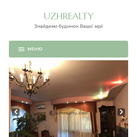
UZHREALTY
Знайдемо будинок Вашої мрії
Prev
Next