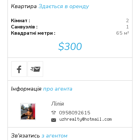
Квартира
Здається в оренду
Кімнат :
2
Санвузлів :
1
Квадратні метри :
65 м²
$300
Інформація
про агента
Лілія
0958092615
Зв'язатись
з агентом