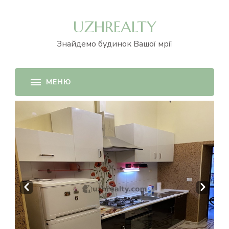
UZHREALTY
Знайдемо будинок Вашої мрії
Prev
Next