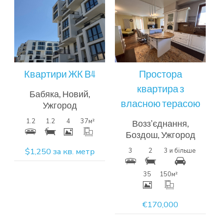
Більш
Більш
детальна
детальна
інформація
інформація
Квартири ЖК В4
Простора
квартира з
Бабяка, Новий,
власною терасою
Ужгород
1.2
1.2
4
37
м²
Воззʼєднання,
Боздош, Ужгород
$1,250 за кв. метр
3
2
3 и більше
35
150
м²
€170,000