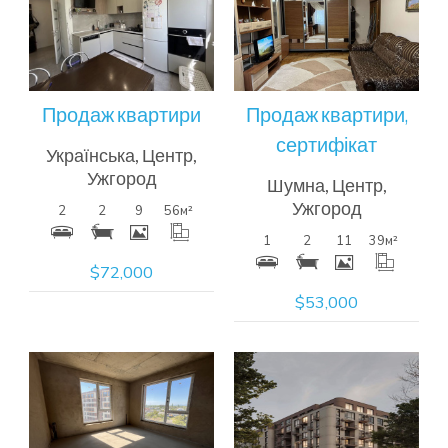
детальна
детальна
інформація
інформація
Продаж квартири
Продаж квартири,
сертифікат
Українська, Центр,
Ужгород
Шумна, Центр,
Ужгород
2
2
9
56
м²
1
2
11
39
м²
$72,000
$53,000
Більш
Більш
детальна
детальна