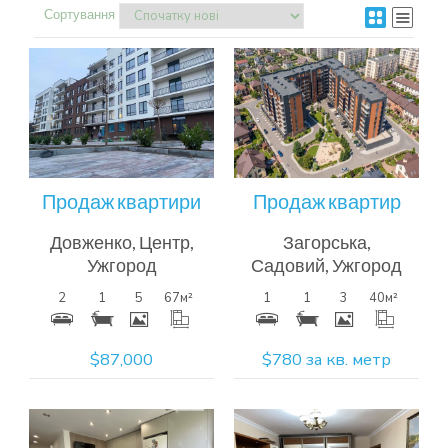
Сортування
Більш
Більш
детальна
детальна
інформація
інформація
Продаж квартири
Продаж квартир
Довженко, Центр,
Загорська,
Ужгород
Садовий, Ужгород
2
1
5
67
м²
1
1
3
40
м²
$87,000
$780 за кв. метр
Більш
Більш