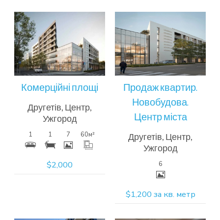
Більш
Більш
детальна
детальна
інформація
інформація
Комерційні площі
Продаж квартир.
Новобудова.
Другетів, Центр,
Центр міста
Ужгород
1
1
7
60
м²
Другетів, Центр,
Ужгород
$2,000
6
$1,200 за кв. метр