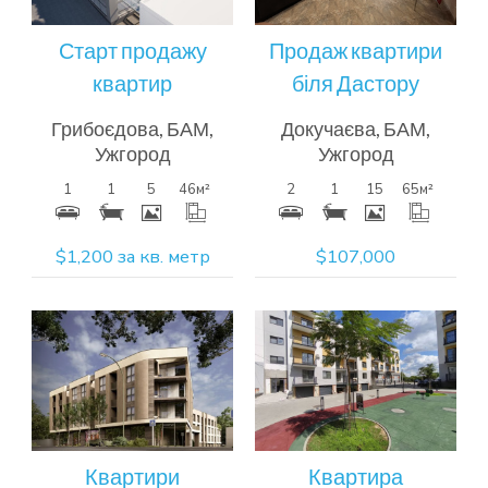
Старт продажу
Продаж квартири
квартир
біля Дастору
Грибоєдова, БАМ,
Докучаєва, БАМ,
Ужгород
Ужгород
1
1
5
46
м²
2
1
15
65
м²
$1,200 за кв. метр
$107,000
Більш
Більш
детальна
детальна
інформація
інформація
Квартири
Квартира