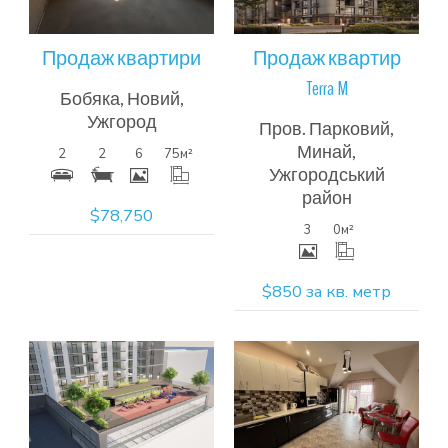
інформація
інформація
Продаж квартири
Продаж квартир
Terra M
Бобяка, Новий,
Ужгород
Пров. Парковий,
Минай,
2
2
6
75
м²
Ужгородський
район
$78,750
3
0
м²
$850 за кв. метр
Більш
Більш
детальна
детальна
інформація
інформація