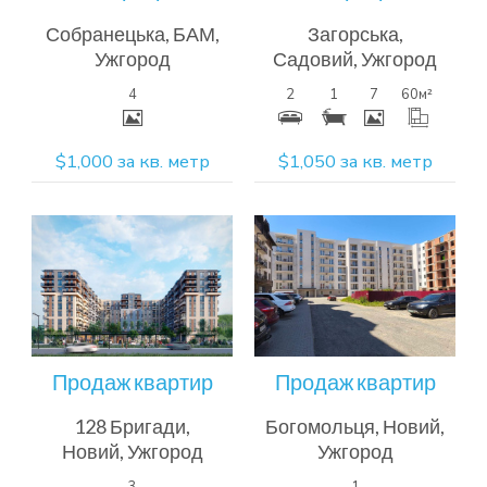
Собранецька, БАМ,
Загорська,
Ужгород
Садовий, Ужгород
4
2
1
7
60
м²
$1,000 за кв. метр
$1,050 за кв. метр
Більш
Більш
детальна
детальна
інформація
інформація
Продаж квартир
Продаж квартир
128 Бригади,
Богомольця, Новий,
Новий, Ужгород
Ужгород
3
1