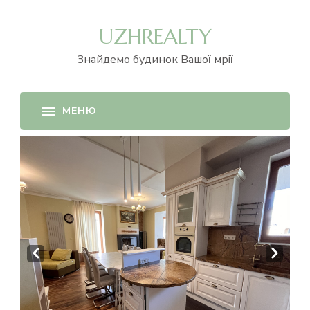
UZHREALTY
Знайдемо будинок Вашої мрії
Prev
Next