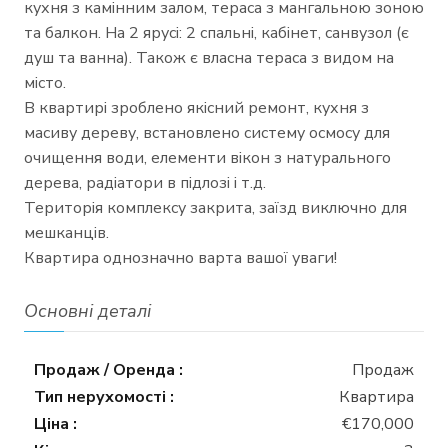
кухня з камінним залом, тераса з мангальною зоною
та балкон. На 2 ярусі: 2 спальні, кабінет, санвузол (є
душ та ванна). Також є власна тераса з видом на
місто.
В квартирі зроблено якісний ремонт, кухня з
масиву дереву, встановлено систему осмосу для
очищення води, елементи вікон з натурального
дерева, радіатори в підлозі і т.д.
Територія комплексу закрита, заїзд виключно для
мешканців.
Квартира однозначно варта вашої уваги!
Основні деталі
Продаж / Оренда :
Продаж
Тип нерухомості :
Квартира
Ціна :
€170,000