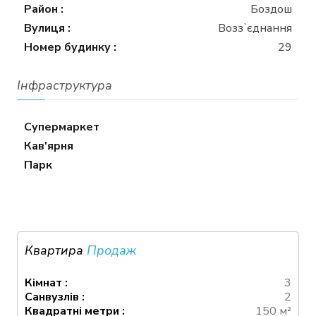
Район :
Боздош
Вулиця :
Воззʼєднання
Номер будинку :
29
Інфраструктура
Супермаркет
Кав'ярня
Парк
Квартира
Продаж
Кімнат :
3
Санвузлів :
2
Квадратні метри :
150 м²